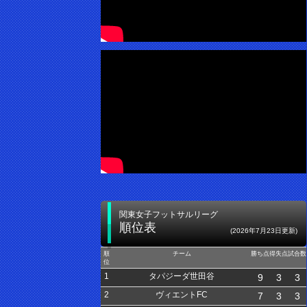
関東女子フットサルリーグ
順位表
(2026年7月23日更新)
順
チーム
勝ち点
得失点
試合数
位
1
タパジーダ世田谷
9
3
3
2
ヴィエントFC
7
3
3