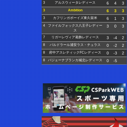
3
アルスウィータレディース
6
4
3
3
Ambition
6
3
3
3
カフリンガボーイズ東久留米
6
1
3
4
ファイルフォックス八王子レディー
3
0
3
ス
7
リガーレヴィア葛飾レディース
3
-4
2
8
バルドラール浦安ラス・チュラス
0
-2
2
8
府中アスレティックFCレディース
0
-3
2
8
バジェーナブランカ城北レディース
0
-5