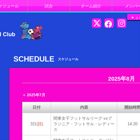
ケジュール
試合
チーム紹介
メンバ
よ
l Club
SCHEDULE
スケジュール
2025年8月
＜ 2025年7月
日付
内容
開始時
関東女子フットサルリーグ vsブ
3日(
日
)
ラジニア・フットサル・レディー
14:20
ス