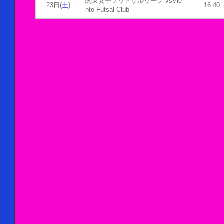
関東女子フットサルリーグ vsVie
23日(
土
)
16:40
nto Futsal Club