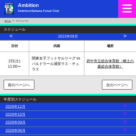
Ambition
Ambition/Saitama Futsal Club
ホーム
スケジュール
スケジュール
<
>
2023年09月
日付
内容
場所
関東女子フットサルリーグ vs
2日(
土
)
府中市立総合体育館（郷土の
バルドラール浦安ラス・チュ
11:00〜
森総合体育館）
ラス
前のページへ
次のページヘ
年度別スケジュール
>
2026年12月
>
2026年10月
>
2026年09月
>
2026年08月