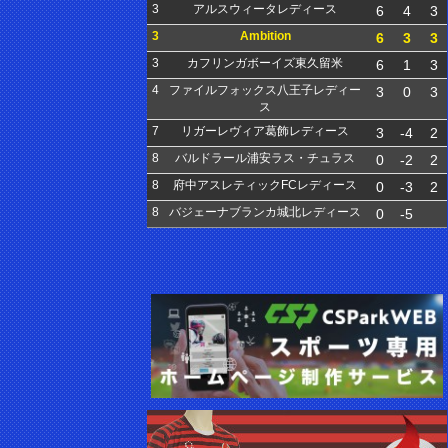
3
アルスウィータレディース
6
4
3
3
Ambition
6
3
3
3
カフリンガボーイズ東久留米
6
1
3
4
ファイルフォックス八王子レディー
3
0
3
ス
7
リガーレヴィア葛飾レディース
3
-4
2
8
バルドラール浦安ラス・チュラス
0
-2
2
8
府中アスレティックFCレディース
0
-3
2
8
バジェーナブランカ城北レディース
0
-5