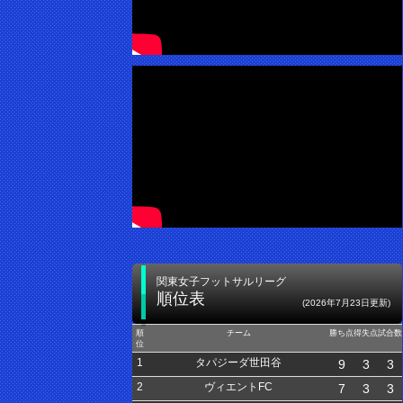
関東女子フットサルリーグ
順位表
(2026年7月23日更新)
順
チーム
勝ち点
得失点
試合数
位
1
タパジーダ世田谷
9
3
3
2
ヴィエントFC
7
3
3