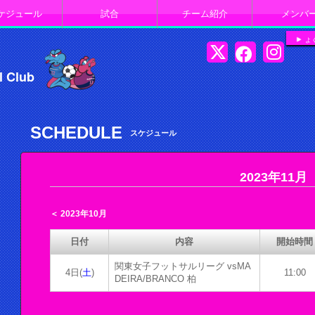
ケジュール
試合
チーム紹介
メンバ
よ
l Club
SCHEDULE
スケジュール
2023年11月
＜ 2023年10月
日付
内容
開始時間
関東女子フットサルリーグ vsMA
4日(
土
)
11:00
DEIRA/BRANCO 柏