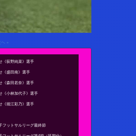
へ »
せ《荻野純菜》選手
せ《盛田南》選手
せ《森田若奈》選手
せ《小林加代子》選手
せ《堀江彩乃》選手
子フットサルリーグ最終節
子フットサルリーグ第4節（延期分）