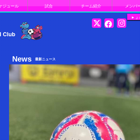
ケジュール
試合
チーム紹介
メンバ
よ
l Club
News
最新ニュース