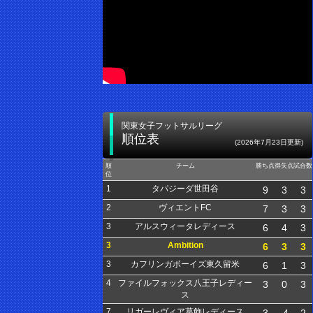
関東女子フットサルリーグ
順位表
(2026年7月23日更新)
順
チーム
勝ち点
得失点
試合数
位
1
タパジーダ世田谷
9
3
3
2
ヴィエントFC
7
3
3
3
アルスウィータレディース
6
4
3
3
Ambition
6
3
3
3
カフリンガボーイズ東久留米
6
1
3
4
ファイルフォックス八王子レディー
3
0
3
ス
7
リガーレヴィア葛飾レディース