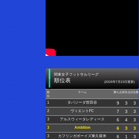
関東女子フットサルリーグ
順位表
(2026年7月23日更新)
順
チーム
勝ち点
得失点
試合数
位
1
タパジーダ世田谷
9
3
3
2
ヴィエントFC
7
3
3
3
アルスウィータレディース
6
4
3
3
Ambition
6
3
3
3
カフリンガボーイズ東久留米
6
1
3