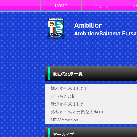
HOME
ニュース
ス
Ambition
Ambition/Saitama Futsa
最近の記事一覧
栃木から来ました!!
そっちかよ⁉
新潟から来ました！
めちゃくちゃ元気な人desu
NEW Ambition
アーカイブ