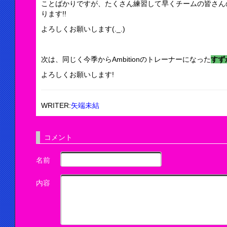
ことばかりですが、たくさん練習して早くチームの皆さん
ります!!
よろしくお願いします(._.)
次は、同じく今季からAmbitionのトレーナーになった
すず
よろしくお願いします!
WRITER:
矢端未結
コメント
名前
内容