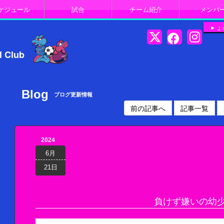
ケジュール
試合
チーム紹介
メンバ
よ
l Club
Blog
ブログ更新情報
前の記事へ
記事一覧
2024
6月
21日
負けず嫌いの幼