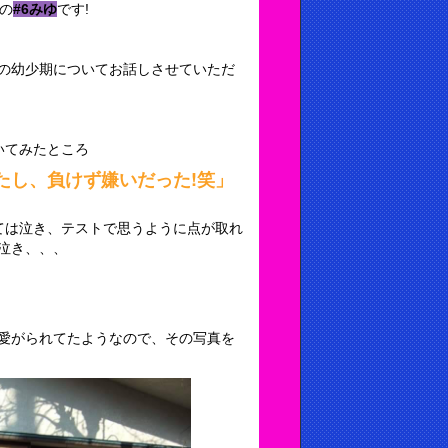
の
#6みゆ
です!
の幼少期についてお話しさせていただ
いてみたところ
たし、負けず嫌いだった!笑」
ては泣き、テストで思うように点が取れ
泣き、、、
愛がられてたようなので、その写真を