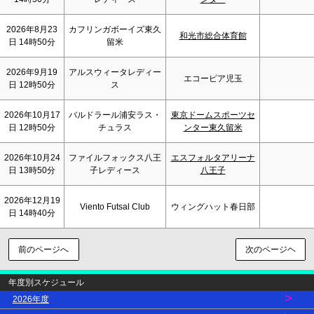
2026年8月23
カフリンガボーイズ東久
和光市総合体育館
日 14時50分
留米
2026年9月19
アルスウィータレディー
エコーピア児玉
日 12時50分
ス
2026年10月17
バルドラール浦安ラス・
東京ドームスポーツセ
日 12時50分
チュラス
ンター東久留米
2026年10月24
ファイルフォックス八王
エスフォルタアリーナ
日 13時50分
子レディース
八王子
2026年12月19
Viento Futsal Club
ウィングハット春日部
日 14時40分
前のページへ
次のページヘ
年度別スケジュール
>
2026年度