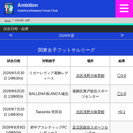
Ambition
Ambition/Saitama Futsal Club
ホーム
試合日程・結果
試合日程・結果
<
>
2026年度
関東女子フットサルリーグ
試合日程
対戦相手
場所
結果
2026年5月30
リガーレヴィア葛飾レデ
北区滝野川体育館
◯3-0
日 14時30分
ィース
2026年6月20
葛飾区奥戸総合スポー
BALLENA BLANCA 城北
◯1-0
日 11時00分
ツセンター
2026年7月20
Tapazida 世田谷
北区滝野川体育館
×0-1
日 14時30分
2026年8月9日
府中アスレティックFC
足立区総合スポーツセ
14時50分
レディース
ンター