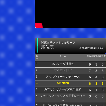
関東女子フットサルリーグ
順位表
(2026年7月23日更新)
順
チーム
勝ち点
得失点
試合数
位
1
タパジーダ世田谷
9
3
3
2
ヴィエントFC
7
3
3
3
アルスウィータレディース
6
4
3
3
Ambition
6
3
3
3
カフリンガボーイズ東久留米
6
1
3
4
ファイルフォックス八王子レディー
3
0
3
ス
7
リガーレヴィア葛飾レディース