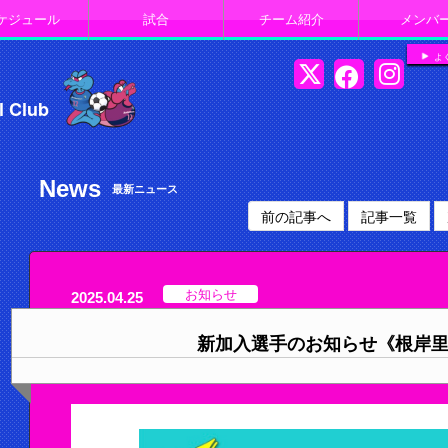
ケジュール
試合
チーム紹介
メンバ
よ
l Club
News
最新ニュース
前の記事へ
記事一覧
お知らせ
2025.04.25
新加入選手のお知らせ《根岸