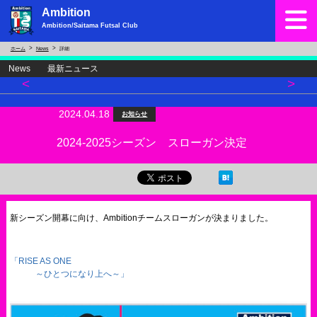
Ambition
Ambition/Saitama Futsal Club
ホーム
News
詳細
News 最新ニュース
<
>
2024.04.18
お知らせ
2024-2025シーズン スローガン決定
新シーズン開幕に向け、Ambitionチームスローガンが決まりました。
「RISE AS ONE
～ひとつになり上へ～」