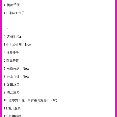
1. 阿部千優
12. 小林加代子
FP
2. 高橋彩(C)
3.中川紗央里 New
4.神谷優子
5.森田若菜
6. 矢端未結 New
7. 井上ちほ New
8. 池田絢音
9. 堀江彩乃
10. 菅谷野々花 ※背番号変更(6→10)
11.古川遥菜
13. 野田秋樺