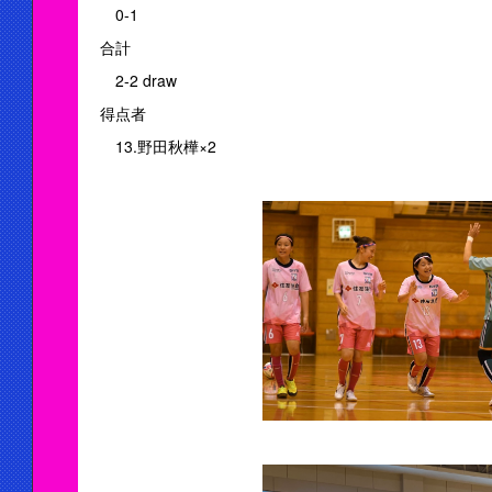
0-1
合計
2-2 draw
得点者
13.野田秋樺×2