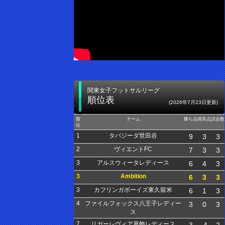
関東女子フットサルリーグ
順位表
(2026年7月23日更新)
順
チーム
勝ち点
得失点
試合数
位
1
タパジーダ世田谷
9
3
3
2
ヴィエントFC
7
3
3
3
アルスウィータレディース
6
4
3
3
Ambition
6
3
3
3
カフリンガボーイズ東久留米
6
1
3
4
ファイルフォックス八王子レディー
3
0
3
ス
7
リガーレヴィア葛飾レディース