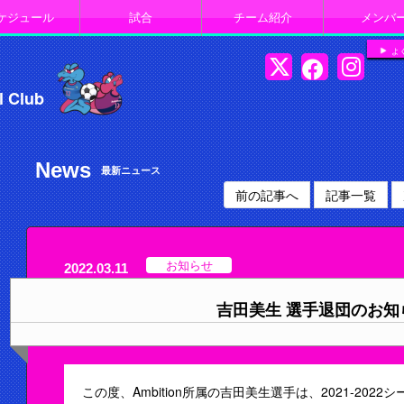
ケジュール
試合
チーム紹介
メンバ
よ
l Club
News
最新ニュース
前の記事へ
記事一覧
お知らせ
2022.03.11
吉田美生 選手退団のお知
この度、Ambition所属の吉田美生選手は、2021-20