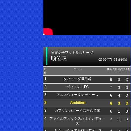
関東女子フットサルリーグ
順位表
(2026年7月23日更新)
順
チーム
勝ち点
得失点
試合数
位
1
タパジーダ世田谷
9
3
3
2
ヴィエントFC
7
3
3
3
アルスウィータレディース
6
4
3
3
Ambition
6
3
3
3
カフリンガボーイズ東久留米
6
1
3
4
ファイルフォックス八王子レディー
3
0
3
ス
7
リガーレヴィア葛飾レディース